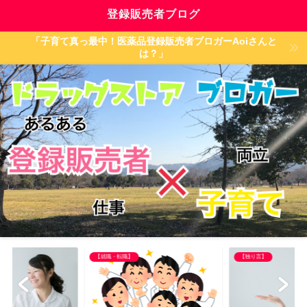
登録販売者ブログ
「子育て真っ最中！医薬品登録販売者ブロガーAoiさんと
は？」
【就職・転職】
【独り言】