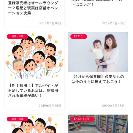
登録販売者はオールラウンダ
トはコレだ！
ー？理想と現実は店舗オペレ
ーション次第
2019年6月10日
2019年5月20日
【就職・転職】
【子育て】
【4月から保育園】必要なもの
は今のうちに揃えておこう！
【即！採用！】アルバイトが
不足しているお店は、即採用
される確率が高い！
2019年3月25日
2019年2月23日
【就職・転職】
【あるあるネタ】