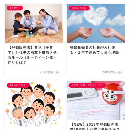
【子育て】
【就職・転職】
【登録販売者】育児（子育
登録販売者の社員が入社後
て）と仕事の両立を成功させ
１・２年で辞めてしまう理由
るルール（ルーティーン化）
作りとは？
2021年8月3日
2019年9月4日
【あるあるネタ】
【資格・勉強・スキルアップ】
【NEW】2019年登録販売者
歴10年以上が選ぶ最新テキス