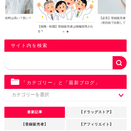
者の給料は高い？安い？
【必見】登録販売者の
..
（初任給で比較して...
【就職・転職】登録販売者は積極採用され
る？
サイト内を検索
「カテゴリー」と「最新ブログ」
最新記事
【ドラッグストア】
【登録販売者】
【アフィリエイト】